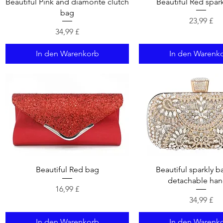
Schnellansicht
Schnellansich
Beautiful Pink and diamonte clutch
Beautiful Red spar
bag
Preis
23,99 £
Preis
34,99 £
In den Warenkorb
In den Warenk
Schnellansicht
Schnellansich
Beautiful Red bag
Beautiful sparkly b
detachable han
Preis
16,99 £
Preis
34,99 £
In den Warenkorb
In den Warenk