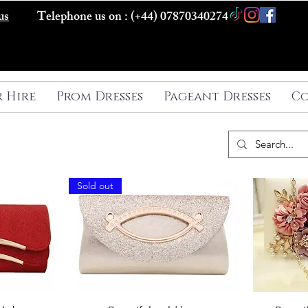
us
Telephone us on : (+44) 07870340274
r Hire
Prom Dresses
Pageant Dresses
Co
Sold out