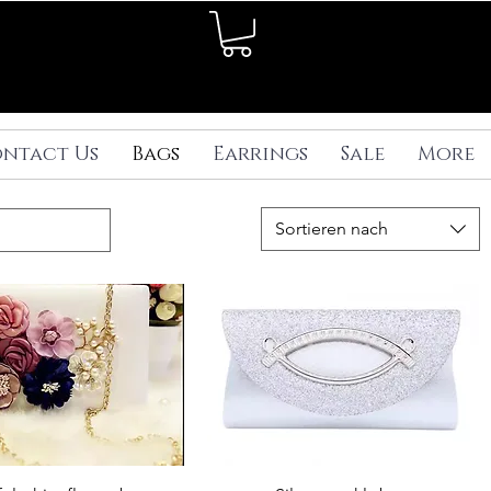
ntact Us
Bags
Earrings
Sale
More
Sortieren nach