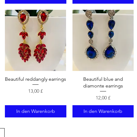
Schnellansicht
Schnellansicht
Beautiful reddangly earrings
Beautiful blue and
diamonte earrings
Preis
13,00 £
Preis
12,00 £
In den Warenkorb
In den Warenkorb