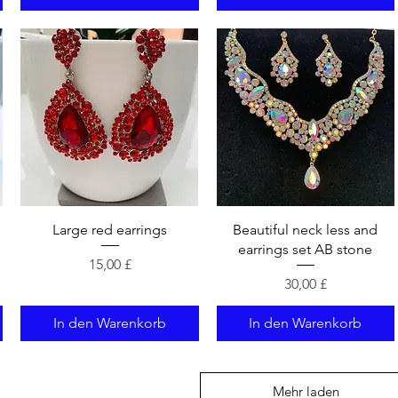
Schnellansicht
Schnellansicht
d
Large red earrings
Beautiful neck less and
earrings set AB stone
Preis
15,00 £
Preis
30,00 £
In den Warenkorb
In den Warenkorb
Mehr laden