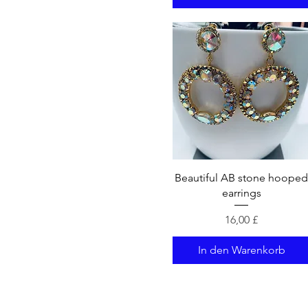
Schnellansicht
Beautiful AB stone hoope
earrings
Preis
16,00 £
In den Warenkorb