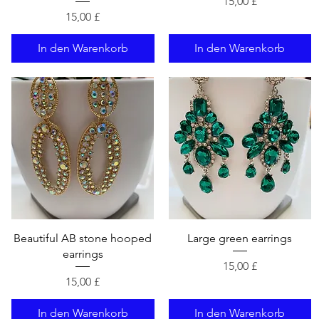
Preis
15,00 £
Preis
15,00 £
In den Warenkorb
In den Warenkorb
Schnellansicht
Schnellansicht
Beautiful AB stone hooped
Large green earrings
earrings
Preis
15,00 £
Preis
15,00 £
In den Warenkorb
In den Warenkorb