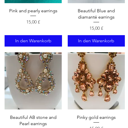
Schnellansicht
Schnellansicht
Pink and pearly earrings
Beautiful Blue and
diamanté earrings
Preis
15,00 £
Preis
15,00 £
In den Warenkorb
In den Warenkorb
Schnellansicht
Schnellansicht
Beautiful AB stone and
Pinky gold earrings
Pearl earrings