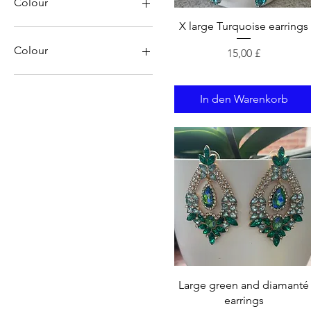
Colour
Schnellansicht
X large Turquoise earrings
Colour
Preis
15,00 £
Green
In den Warenkorb
Schnellansicht
Large green and diamanté
earrings