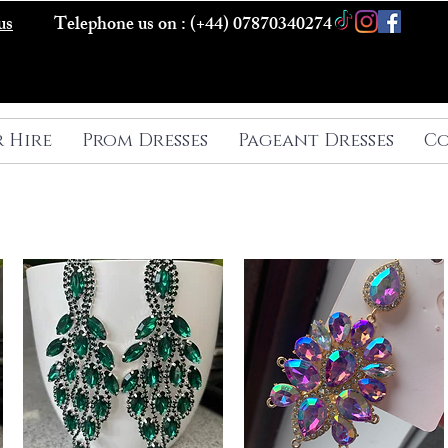
us
Telephone us on : (+44) 07870340274
r Hire
Prom Dresses
Pageant Dresses
Co