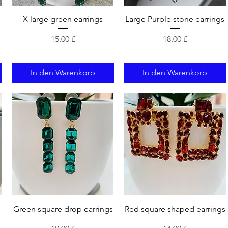
Schnellansicht
Schnellansicht
X large green earrings
Large Purple stone earrings
Preis
Preis
15,00 £
18,00 £
In den Warenkorb
In den Warenkorb
Schnellansicht
Schnellansicht
Green square drop earrings
Red square shaped earrings