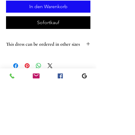
In den Warenkorb
Sofortkauf
This dress can be ordered in other sizes
Ähnliche
Produkte
New
New