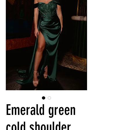
Emerald green
cold shoulder