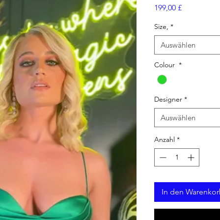
Preis
199,00 £
Size,
*
Auswählen
Colour
*
Designer
*
Auswählen
Anzahl
*
In den Warenko