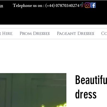
us
Telephone us on : (+44) 07870340274
r Hire
Prom Dresses
Pageant Dresses
Co
Beautif
dress