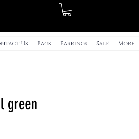
ntact Us
Bags
Earrings
Sale
More
ul green