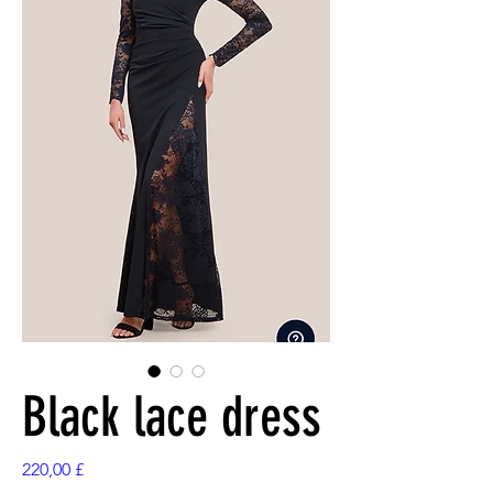
Black lace dress
Preis
220,00 £