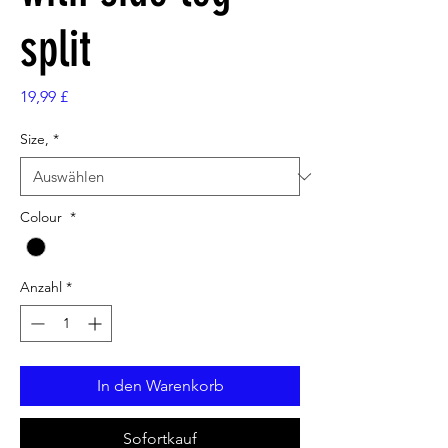
split
Preis
19,99 £
Size,
*
Colour
*
Anzahl
*
In den Warenkorb
Sofortkauf